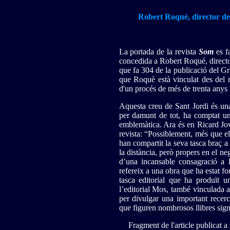
Robert Roqué, director d
La portada de la revista
Som
es fa
concedida a Robert Roqué, director 
que fa 304 de la publicació del G
que Roquè està vinculat des del 
d'un procés de més de trenta anys i
Aquesta creu de Sant Jordi és una
per damunt de tot, ha comptat un
emblemàtica. Ara és en Ricard Jov
revista: “Possiblement, més que el
han compartit la seva tasca braç a
la distància, però propers en el neg
d’una incansable consagració a l
refereix a una obra que ha estat fo
tasca editorial que ha produït u
l’editorial Mos, també vinculada 
per divulgar una important recerc
que figuren nombrosos llibres sig
Fragment de l'article publicat a 