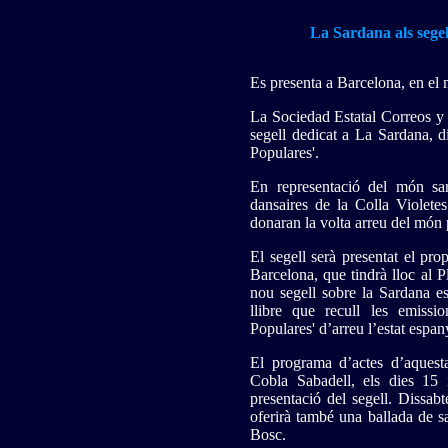
La Sardana als sege
Es presenta a Barcelona, en el m
La Sociedad Estatal Correos y 
segell dedicat a La Sardana, di
Populares'.
En representació del món sar
dansaires de la Colla Violet
donaran la volta arreu del món
El segell serà presentat el pro
Barcelona, que tindrà lloc al P
nou segell sobre la Sardana es
llibre que recull les emissi
Populares' d’arreu l’estat espan
El programa d’actes d’aquesta
Cobla Sabadell, els dies 15 
presentació del segell. Dissab
oferirà també una ballada de s
Bosc.