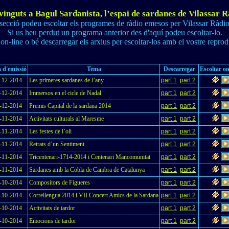
inguts a Bagul Sardanista, l’espai de sardanes de Vilassar 
secció podeu escoltar els programes de ràdio emesos per Vilassar Ràdi
Si us heu perdut un programa anterior des d'aquí podeu escoltar-lo.
on-line o bé descarregar els arxius per escoltar-los amb el vostre repro
 d'emissió
Tema
Descarregar
Escoltar on
-12-2014
Les primeres sardanes de l’any
part 1
part 2
-12-2014
Immersos en el cicle de Nadal
part 1
part 2
-12-2014
Premis Capital de la sardana 2014
part 1
part 2
-11-2014
Activitats culturals al Maresme
part 1
part 2
-11-2014
Les festes de l’oli
part 1
part 2
-11-2014
Retrats d’un Sentiment
part 1
part 2
-11-2014
Tricentenari-1714-2014 i Centenari Mancomunitat
part 1
part 2
-11-2014
Sardanes amb la Cobla de Cambra de Catalunya
part 1
part 2
-10-2014
Compositors de Figueres
part 1
part 2
-10-2014
Correllengua 2014 i VII Concert Amics de la Sardana
part 1
part 2
-10-2014
Activitats de tardor
part 1
part 2
-10-2014
Emocions de tardor
part 1
part 2