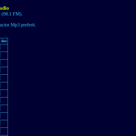
Radio
o (98.1 FM).
ductor Mp3 preferit.
-line