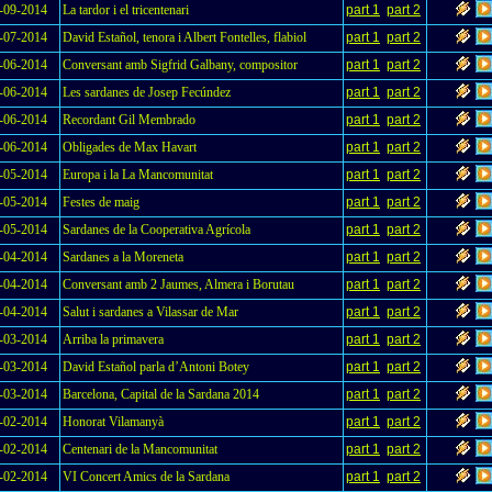
-09-2014
La tardor i el tricentenari
part 1
part 2
-07-2014
David Estañol, tenora i Albert Fontelles, flabiol
part 1
part 2
-06-2014
Conversant amb Sigfrid Galbany, compositor
part 1
part 2
-06-2014
Les sardanes de Josep Fecúndez
part 1
part 2
-06-2014
Recordant Gil Membrado
part 1
part 2
-06-2014
Obligades de Max Havart
part 1
part 2
-05-2014
Europa i la La Mancomunitat
part 1
part 2
-05-2014
Festes de maig
part 1
part 2
-05-2014
Sardanes de la Cooperativa Agrícola
part 1
part 2
-04-2014
Sardanes a la Moreneta
part 1
part 2
-04-2014
Conversant amb 2 Jaumes, Almera i Borutau
part 1
part 2
-04-2014
Salut i sardanes a Vilassar de Mar
part 1
part 2
-03-2014
Arriba la primavera
part 1
part 2
-03-2014
David Estañol parla d’Antoni Botey
part 1
part 2
-03-2014
Barcelona, Capital de la Sardana 2014
part 1
part 2
-02-2014
Honorat Vilamanyà
part 1
part 2
-02-2014
Centenari de la Mancomunitat
part 1
part 2
-02-2014
VI Concert Amics de la Sardana
part 1
part 2