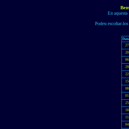
Benv
En aquesta 
Podeu escoltar-los 
Data
27
20
06
29
22
15
08
01
25
18
11
04